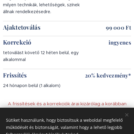
milyen technikák, lehetőségek, színek
.
állnak rendelkezésedre
Ajakteto
válás
99 000
Ft
Korrekció
ingyenes
tetoválást követő 12 héten belül, egy
alkalommal
Frissítés
20% kedvezmény*
24 hónapon belül (1 alkalom)
A frissítések és a korrekciók árai kizárólag a korábban
általam készítetett tetoválások esetén érvényesek.
Sütiket használunk, hogy biztosítsuk a weboldal megfelelő
* a listaárból
működését és biztonságát, valamint hogy a lehető legjobb