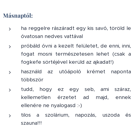
Másnaptól:
ha reggelre rászáradt egy kis savó, töröld le
óvatosan nedves vattával
próbáld óvni a kezelt felületet, de enni, inni,
fogat mosni természetesen lehet (csak a
fogkefe sörtéjével kerüld az ajkadat!)
használd az utóápoló krémet naponta
többször
tudd, hogy ez egy seb, ami száraz,
kellemetlen érzetet ad majd, ennek
ellenére ne nyalogasd :-)
tilos a szolárium, napozás, uszoda és
szauna!!!