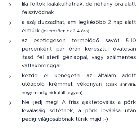
lila foltok kialakulhatnak, de néhány óra alatt
felszívódnak
a száj duzzadhat, ami legkésőbb 2 nap alatt
elmúlik
(jellemzően ez 2-4 óra)
az esetlegesen termelődő savót 5-10
percenként pár órán keresztül óvatosan
itasd fel steril gézlappal, vagy szálmentes
vattakoronggal
kezdd el kenegetni az általam adott
utóápoló krémmel: vékonyan
(csak annyira,
hogy mindig hidratált legyen)
Ne ijedj meg! A friss ajaktetoválás a pörk
leválásáig sötétnek, a pörk leválása után
pedig világosabbnak tűnik majd :-)