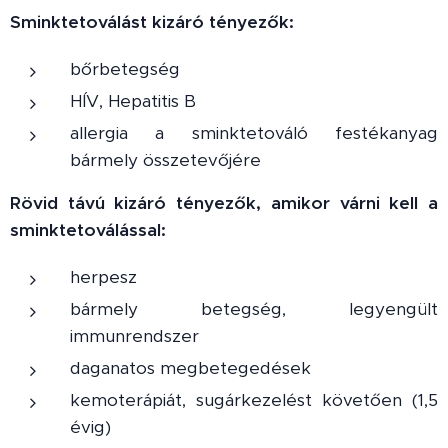
Sminktetoválást kizáró tényezők:
bőrbetegség
HÍV, Hepatitis B
allergia a sminktetováló festékanyag
bármely összetevőjére
Rövid távú kizáró tényezők, amikor várni kell a
sminktetoválással
:
herpesz
bármely betegség, legyengült
immunrendszer
daganatos megbetegedések
kemoterápiát, sugárkezelést követően (1,5
évig)