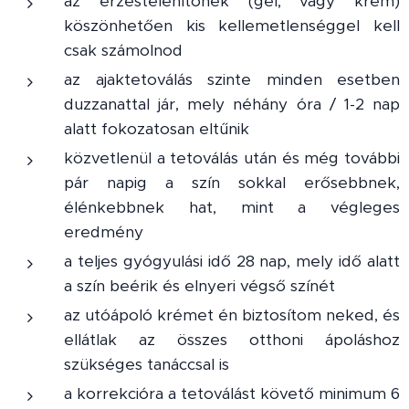
az érzéstelenítőnek (gél, vagy krém)
köszönhetően kis kellemetlenséggel kell
csak számolnod
az ajaktetoválás szinte minden esetben
duzzanattal jár, mely néhány óra / 1-2 nap
alatt fokozatosan eltűnik
közvetlenül a tetoválás után és még további
pár napig a szín sokkal erősebbnek,
élénkebbnek hat, mint a végleges
eredmény
a teljes gyógyulási idő 28 nap, mely idő alatt
a szín beérik és elnyeri végső színét
az utóápoló krémet én biztosítom neked, és
ellátlak az összes otthoni ápoláshoz
szükséges tanáccsal is
a korrekcióra a tetoválást követő minimum 6