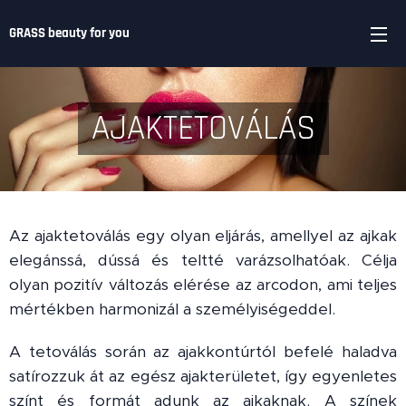
GRASS beauty for you
AJAKTETOVÁLÁS
Az ajaktetoválás egy olyan eljárás, amellyel az ajkak
elegánssá, dússá és teltté varázsolhatóak. Célja
olyan pozitív változás elérése az arcodon, ami teljes
mértékben harmonizál a személyiségeddel.
A tetoválás során az ajakkontúrtól befelé haladva
satírozzuk át az egész ajakterületet, így egyenletes
színt és formát adunk az ajkaknak. A színek