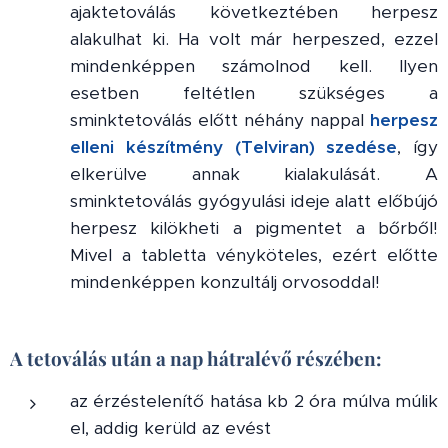
ajaktetoválás következtében herpesz
alakulhat ki. Ha volt már herpeszed, ezzel
mindenképpen számolnod kell. Ilyen
esetben feltétlen szükséges a
sminktetoválás előtt néhány nappal
herpesz
elleni készítmény (Telviran) szedése
, így
elkerülve annak kialakulását. A
sminktetoválás gyógyulási ideje alatt előbújó
herpesz kilökheti a pigmentet a bőrből!
Mivel a tabletta vényköteles, ezért előtte
mindenképpen konzultálj orvosoddal!
A tetoválás után a nap hátralévő részében:
az érzéstelenítő hatása kb 2 óra múlva múlik
el, addig kerüld az evést