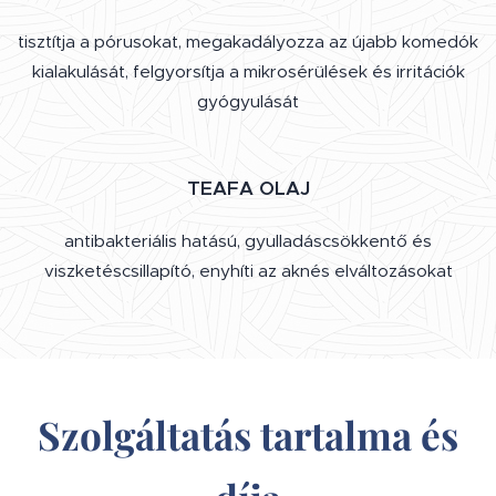
tisztítja a pórusokat, megakadályozza az újabb komedók
kialakulását, felgyorsítja a mikrosérülések és irritációk
gyógyulását
TEAFA OLAJ
antibakteriális hatású, gyulladáscsökkentő és
viszketéscsillapító, enyhíti az aknés elváltozásokat
Szolgáltatás tartalma és