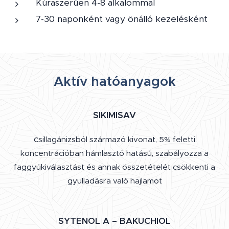
Kúraszerűen 4-8 alkalommal
7-30 naponként vagy önálló kezelésként
Aktív hatóanyagok
SIKIMISAV
c
sillagánizsból származó kivonat, 5% feletti
koncentrációban hámlasztó hatású, szabályozza a
faggyúkiválasztást és annak összetételét csökkenti a
gyulladásra való hajlamot
SYTENOL A – BAKUCHIOL