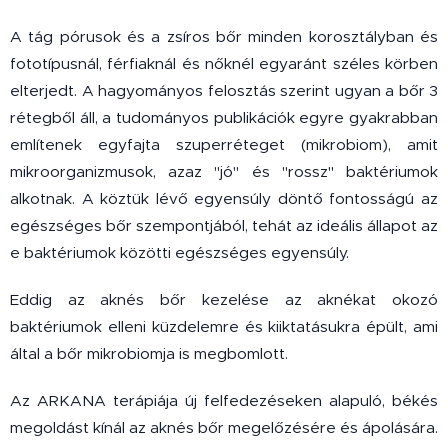
A tág pórusok és a zsíros bőr minden korosztályban és
fototípusnál, férfiaknál és nőknél egyaránt széles körben
elterjedt. A hagyományos felosztás szerint ugyan a bőr 3
rétegből áll, a tudományos publikációk egyre gyakrabban
említenek egyfajta szuperréteget (mikrobiom), amit
mikroorganizmusok, azaz "jó" és "rossz" baktériumok
alkotnak. A köztük lévő egyensúly döntő fontosságú az
egészséges bőr szempontjából, tehát az ideális állapot az
e baktériumok közötti egészséges egyensúly.
Eddig az aknés bőr kezelése az aknékat okozó
baktériumok elleni küzdelemre és kiiktatásukra épült, ami
által a bőr mikrobiomja is megbomlott.
Az ARKANA terápiája új felfedezéseken alapuló, békés
megoldást kínál az aknés bőr megelőzésére és ápolására.