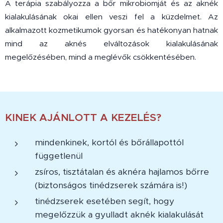
A terápia szabályozza a bőr mikrobiomját és az aknék
kialakulásának okai ellen veszi fel a küzdelmet. Az
alkalmazott kozmetikumok gyorsan és hatékonyan hatnak
mind az aknés elváltozások kialakulásának
megelőzésében, mind a meglévők csökkentésében.
KINEK AJÁNLOTT A KEZELÉS?
mindenkinek, kortól és bőrállapottól
függetlenül
zsíros, tisztátalan és aknéra hajlamos bőrre
(biztonságos tinédzserek számára is!)
tinédzserek esetében segít, hogy
megelőzzük a gyulladt aknék kialakulását