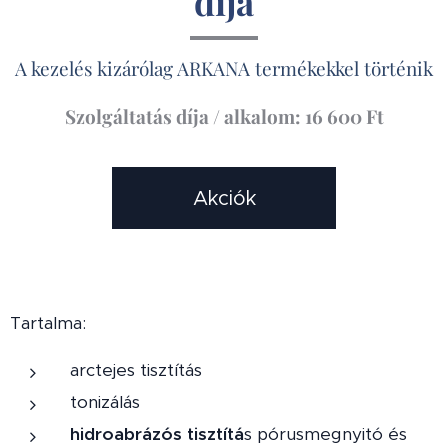
díja
A kezelés kizárólag ARKANA termékekkel történik
Szolgáltatás díja / alkalom: 16 600 Ft
Akciók
Tartalma:
arctejes tisztítás
tonizálás
hidroabrázós tisztítá
s pórusmegnyitó és