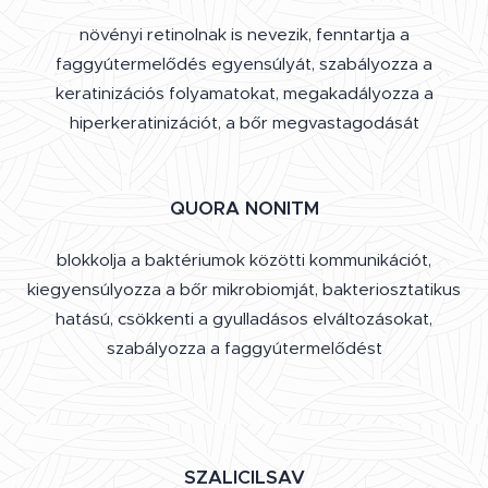
növényi retinolnak is nevezik, fenntartja a
faggyútermelődés egyensúlyát, szabályozza a
keratinizációs folyamatokat, megakadályozza a
hiperkeratinizációt, a bőr megvastagodását
QUORA NONITM
blokkolja a baktériumok közötti kommunikációt,
kiegyensúlyozza a bőr mikrobiomját, bakteriosztatikus
hatású, csökkenti a gyulladásos elváltozásokat,
szabályozza a faggyútermelődést
SZALICILSAV