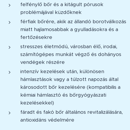
felfénylő bőr és a kitágult pórusok
problémájával küzdőknek
férfiak bőrére, akik az állandó borotválkozás
miatt hajlamosabbak a gyulladásokra és a
fertőzésekre
stresszes életmódú, városban élő, irodai,
számítógépes munkát végző és dohányos
vendégek részére
intenzív kezelések után, különösen
hámlasztások vagy a túlzott napozás által
károsodott bőr kezelésére (kompatibilis a
kémiai hámlasztó és bőrgyógyászati
kezelésekkel)
fáradt és fakó bőr általános revitalizálására,
antioxidáns védelmére